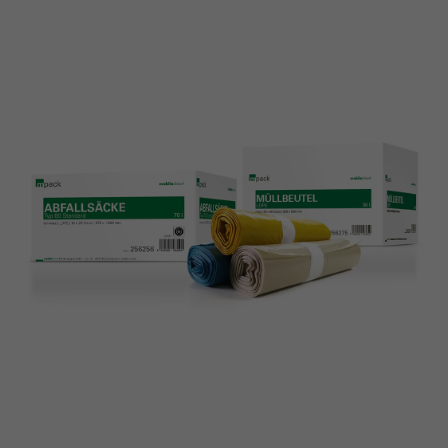
Lorem ipsum dolor sit amet:
24h
/ 365days
We offer support for our customers
Mon - Fri 8:00am - 5:00pm
(GMT +1)
Get in touch
Cybersteel Inc.
376-293 City Road, Suite 600
San Francisco, CA 94102