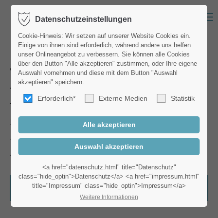
Menu
Datenschutzeinstellungen
Login
Cookie-Hinweis: Wir setzen auf unserer Website Cookies ein.
Einige von ihnen sind erforderlich, während andere uns helfen
Benutzername
unser Onlineangebot zu verbessern. Sie können alle Cookies
Sortimentsübersicht
über den Button "Alle akzeptieren" zustimmen, oder Ihre eigene
Auswahl vornehmen und diese mit dem Button "Auswahl
Abfallentsorgung
akzeptieren" speichern.
Erforderlich*
Externe Medien
Statistik
Passwort
Müllbeutel
Abfall- und Papiersäcke
Abfallbehälter
Anmelden
<a href="datenschutz.html" title="Datenschutz"
class="hide_optin">Datenschutz</a> <a href="impressum.html"
title="Impressum" class="hide_optin">Impressum</a>
Zu den Produkten > Abfallentsorgung
Register
|
Lost your password?
Weitere Informationen
Support