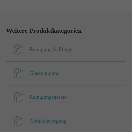
Have any questions?
+44 1234 567 890
Weitere Produktkategorien
Drop us a line
info@yourdomain.com
Reinigung & Pflege
About us
Lorem ipsum dolor sit amet, consectetuer
Glasreinigung
adipiscing elit.
Aenean commodo ligula eget dolor. Aenean
massa. Cum sociis natoque penatibus et magnis
Reinigungsgeräte
dis parturient montes, nascetur ridiculus mus.
Donec quam felis, ultricies nec.
Abfallentsorgung