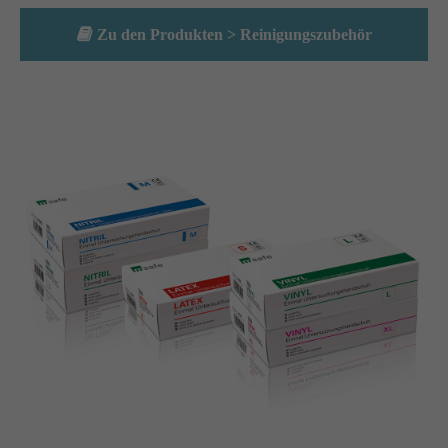
Zu den Produkten > Reinigungszubehör
Lorem ipsum dolor sit amet:
24h
/ 365days
We offer support for our customers
Mon - Fri 8:00am - 5:00pm
(GMT +1)
Get in touch
Cybersteel Inc.
376-293 City Road, Suite 600
San Francisco, CA 94102