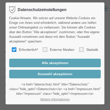
Menu
Datenschutzeinstellungen
Login
Cookie-Hinweis: Wir setzen auf unserer Website Cookies ein.
Einige von ihnen sind erforderlich, während andere uns helfen
Benutzername
unser Onlineangebot zu verbessern. Sie können alle Cookies
Was man sonst noch zu braucht
über den Button "Alle akzeptieren" zustimmen, oder Ihre eigene
Auswahl vornehmen und diese mit dem Button "Auswahl
Reinigungszubehör
akzeptieren" speichern.
Erforderlich*
Externe Medien
Statistik
Passwort
Tücher
Bodentücher
Schwämme
Anmelden
Besen und
<a href="datenschutz.html" title="Datenschutz"
class="hide_optin">Datenschutz</a> <a href="impressum.html"
Bürsten
title="Impressum" class="hide_optin">Impressum</a>
Register
|
Lost your password?
Weitere Informationen
Handschuhe
Support