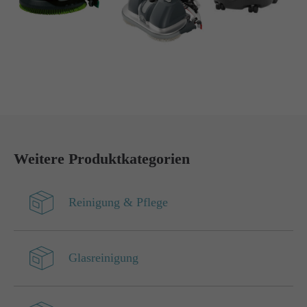
Have any questions?
+44 1234 567 890
Drop us a line
info@yourdomain.com
About us
Lorem ipsum dolor sit amet, consectetuer
Weitere Produktkategorien
adipiscing elit.
Reinigung & Pflege
Aenean commodo ligula eget dolor. Aenean
massa. Cum sociis natoque penatibus et magnis
dis parturient montes, nascetur ridiculus mus.
Glasreinigung
Donec quam felis, ultricies nec.