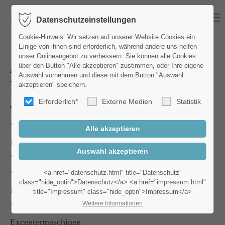
Menu
Datenschutzeinstellungen
Login
Cookie-Hinweis: Wir setzen auf unserer Website Cookies ein.
Einige von ihnen sind erforderlich, während andere uns helfen
Benutzername
unser Onlineangebot zu verbessern. Sie können alle Cookies
Alles rund um
über den Button "Alle akzeptieren" zustimmen, oder Ihre eigene
Auswahl vornehmen und diese mit dem Button "Auswahl
Maschinen & Pads
akzeptieren" speichern.
Erforderlich*
Externe Medien
Statistik
Passwort
Scheuersaug- und Einscheibenmaschinen
Pads und Halter
Staub- und Wassersauger
Anmelden
Sprühextraktionsgeräte
<a href="datenschutz.html" title="Datenschutz"
class="hide_optin">Datenschutz</a> <a href="impressum.html"
Bürstsauger
title="Impressum" class="hide_optin">Impressum</a>
Register
|
Lost your password?
Weitere Informationen
Saugbohner
Support
Excentermaschinen