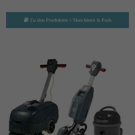
Lorem ipsum dolor sit amet:
Zu den Produkten > Maschinen & Pads
24h
/ 365days
We offer support for our customers
Mon - Fri 8:00am - 5:00pm
(GMT +1)
Get in touch
Cybersteel Inc.
376-293 City Road, Suite 600
San Francisco, CA 94102