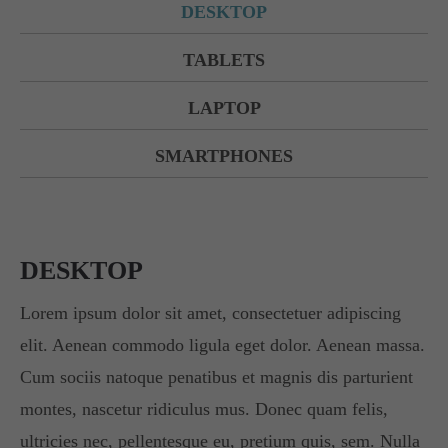
DESKTOP
Lorem ipsum dolor sit amet:
TABLETS
LAPTOP
24h
/ 365days
SMARTPHONES
We offer support for our customers
Mon - Fri 8:00am - 5:00pm
(GMT +1)
DESKTOP
Get in touch
Lorem ipsum dolor sit amet, consectetuer adipiscing
elit. Aenean commodo ligula eget dolor. Aenean massa.
Cybersteel Inc.
Cum sociis natoque penatibus et magnis dis parturient
376-293 City Road, Suite 600
San Francisco, CA 94102
montes, nascetur ridiculus mus. Donec quam felis,
ultricies nec, pellentesque eu, pretium quis, sem. Nulla