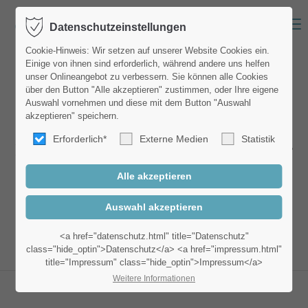
Menu
Datenschutzeinstellungen
Login
Cookie-Hinweis: Wir setzen auf unserer Website Cookies ein.
Einige von ihnen sind erforderlich, während andere uns helfen
Benutzername
unser Onlineangebot zu verbessern. Sie können alle Cookies
Tabs
über den Button "Alle akzeptieren" zustimmen, oder Ihre eigene
Auswahl vornehmen und diese mit dem Button "Auswahl
akzeptieren" speichern.
Erforderlich*
Externe Medien
Statistik
Passwort
Lorem ipsum dolor sit amet, consectetuer
adipiscing elit. Aenean commodo ligula
eget dolor. Aenean massa.
Anmelden
<a href="datenschutz.html" title="Datenschutz"
class="hide_optin">Datenschutz</a> <a href="impressum.html"
title="Impressum" class="hide_optin">Impressum</a>
Register
|
Lost your password?
Weitere Informationen
Support