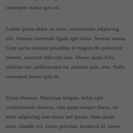
Have any questions?
consequat massa quis en
+44 1234 567 890
Lorem ipsum dolor sit amet, consectetuer adipiscing
Drop us a line
elit. Aenean commodo ligula eget dolor. Aenean massa.
info@yourdomain.com
Cum sociis natoque penatibus et magnis dis parturient
About us
montes, nascetur ridiculus mus. Donec quam felis,
ultricies nec, pellentesque eu, pretium quis, sem. Nulla
Lorem ipsum dolor sit amet, consectetuer
adipiscing elit.
consequat massa quis en
Aenean commodo ligula eget dolor. Aenean
massa. Cum sociis natoque penatibus et magnis
Etiam rhoncus. Maecenas tempus, tellus eget
dis parturient montes, nascetur ridiculus mus.
condimentum rhoncus, sem quam semper libero, sit
Donec quam felis, ultricies nec.
amet adipiscing sem neque sed ipsum. Nam quam
nunc, blandit vel, luctus pulvinar, hendrerit id, lorem.